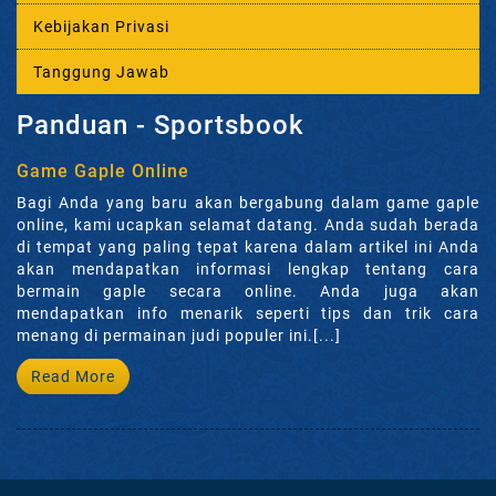
Kebijakan Privasi
Tanggung Jawab
Panduan - Sportsbook
Game Gaple Online
Bagi Anda yang baru akan bergabung dalam game gaple
online, kami ucapkan selamat datang. Anda sudah berada
di tempat yang paling tepat karena dalam artikel ini Anda
akan mendapatkan informasi lengkap tentang cara
bermain gaple secara online. Anda juga akan
mendapatkan info menarik seperti tips dan trik cara
menang di permainan judi populer ini.[...]
Read More