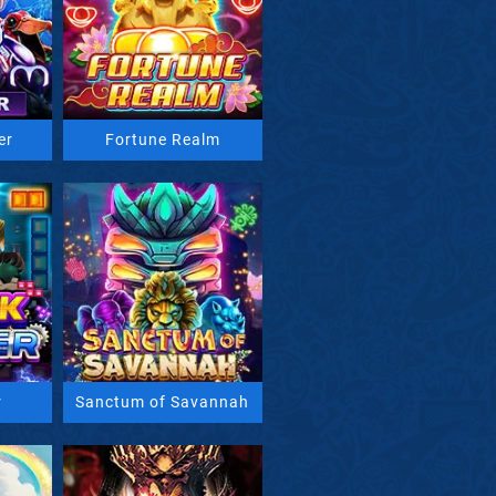
er
Fortune Realm
Main Sekarang
r
Sanctum of Savannah