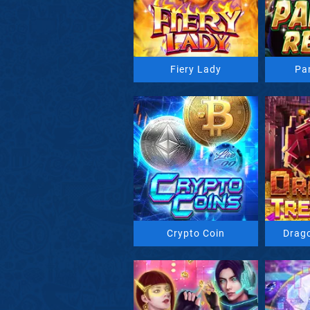
Fiery Lady
Pa
Main Sekarang
Main Sek
Crypto Coin
Drago
Main Sekarang
Main Sek