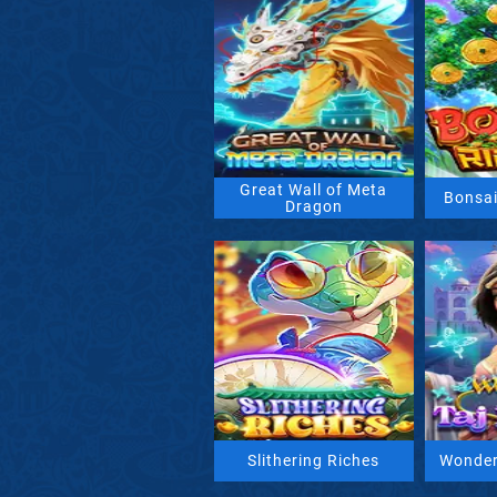
Main Sekarang
Main Sek
Great Wall of Meta
Bonsai
Dragon
Main Sekarang
Main Sek
Slithering Riches
Wonder