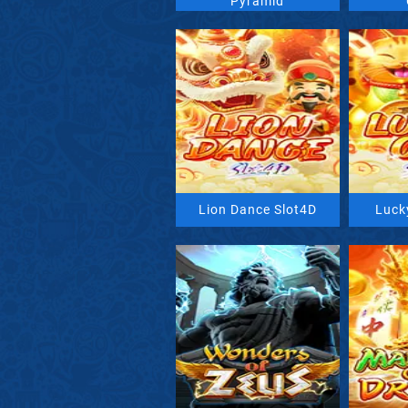
Pyramid
Main Sekarang
Main Sek
Lion Dance Slot4D
Luck
Main Sekarang
Main Sek