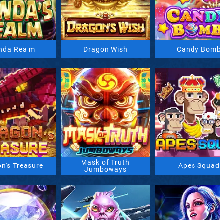
nda Realm
Dragon Wish
Candy Bom
arang
Main Sekarang
Main Sekarang
Mask of Truth
n's Treasure
Apes Squad
Jumboways
arang
Main Sekarang
Main Sekarang