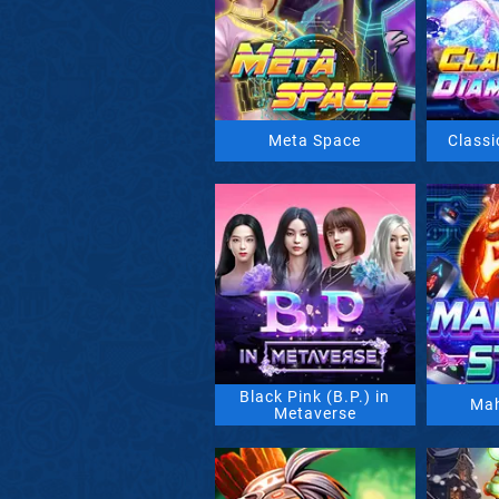
Meta Space
Class
Main Sekarang
Main Sek
Black Pink (B.P.) in
Mah
Metaverse